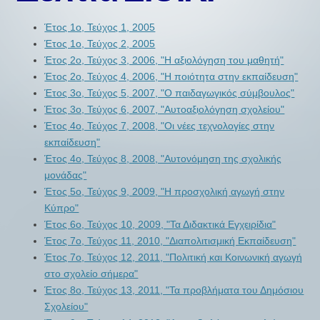
Έτος 1ο, Τεύχος 1, 2005
Έτος 1ο, Τεύχος 2, 2005
Έτος 2ο, Τεύχος 3, 2006, "Η αξιολόγηση του μαθητή"
Έτος 2ο, Τεύχος 4, 2006, "Η ποιότητα στην εκπαίδευση"
Έτος 3ο, Τεύχος 5, 2007, "Ο παιδαγωγικός σύμβουλος"
Έτος 3ο, Τεύχος 6, 2007, "Αυτοαξιολόγηση σχολείου"
Έτος 4ο, Τεύχος 7, 2008, "Οι νέες τεχνολογίες στην
εκπαίδευση"
Έτος 4ο, Τεύχος 8, 2008, "Αυτονόμηση της σχολικής
μονάδας"
Έτος 5ο, Τεύχος 9, 2009, "Η προσχολική αγωγή στην
Κύπρο"
Έτος 6ο, Τεύχος 10, 2009, "Τα Διδακτικά Εγχειρίδια"
Έτος 7ο, Τεύχος 11, 2010, "Διαπολιτισμική Εκπαίδευση"
Έτος 7ο, Τεύχος 12, 2011, "Πολιτική και Κοινωνική αγωγή
στο σχολείο σήμερα"
Έτος 8ο, Τεύχος 13, 2011, "Τα προβλήματα του Δημόσιου
Σχολείου"